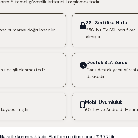
orm 5 temel güvenlik kriterini karşılamaktadır.
SSL Sertifika Notu
sans numarası doğrulanabilir
256-bit EV SSL sertifikası
almıştır.
Destek SLA Süresi
n uca şifrelenmektedir.
Canlı destek yanıt süresi 
dakikadır.
Mobil Uyumluluk
 kaydedilmiştir.
iOS 15+ ve Android 11+ sür
ikası ile korunmaktadır. Platform uptime oranı %99,7'dir.