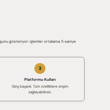
 şunu gösteriyor: işlemler ortalama 5 saniye
3
Platformu Kullan
Giriş başarılı. Tüm özelliklere erişim
sağlayabilirsin.