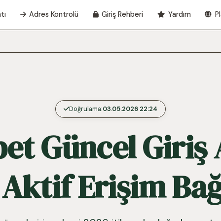
tı
Adres Kontrolü
Giriş Rehberi
Yardım
P
Doğrulama:
03.05.2026 22:24
bet Güncel Giriş 
 Aktif Erişim Bağ