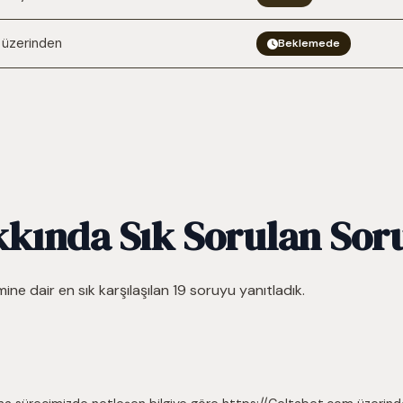
 üzerinden
Beklemede
kkında Sık Sorulan Sor
ne dair en sık karşılaşılan 19 soruyu yanıtladık.