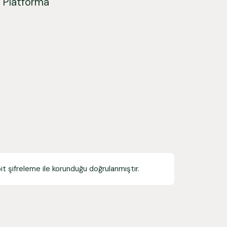
. Platforma
t şifreleme ile korunduğu doğrulanmıştır.