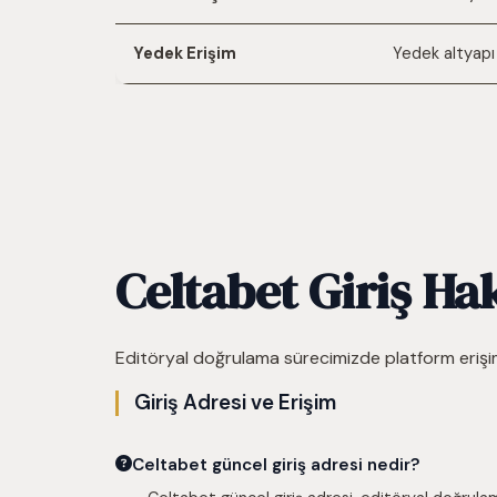
Yedek Erişim
Yedek altyapı
Celtabet Giriş Ha
Editöryal doğrulama sürecimizde platform erişimi
Giriş Adresi ve Erişim
Celtabet güncel giriş adresi nedir?