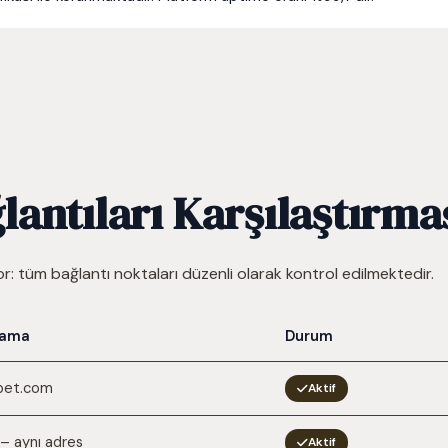
lantıları Karşılaştırma
r: tüm bağlantı noktaları düzenli olarak kontrol edilmektedir.
lama
Durum
abet.com
Aktif
 – aynı adres
Aktif