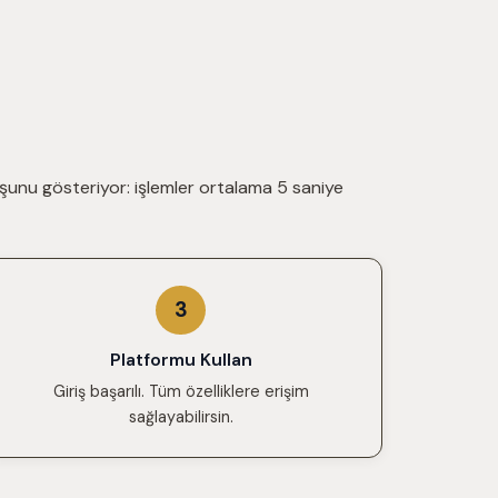
 şunu gösteriyor: işlemler ortalama 5 saniye
3
Platformu Kullan
Giriş başarılı. Tüm özelliklere erişim
sağlayabilirsin.