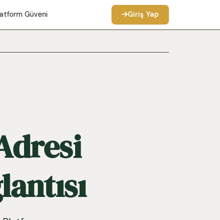
latform Güveni
Giriş Yap
Adresi
lantısı