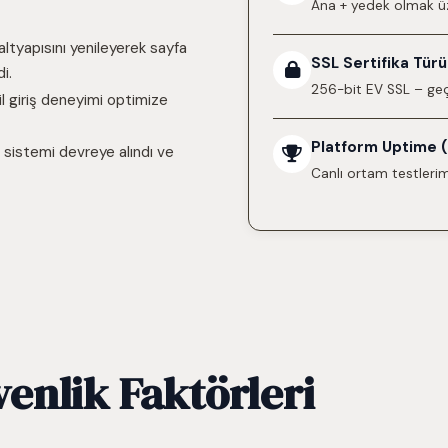
Ana + yedek olmak üz
ltyapısını yenileyerek sayfa
SSL Sertifika Türü
i.
256-bit EV SSL – geçe
 giriş deneyimi optimize
Platform Uptime 
 sistemi devreye alındı ve
Canlı ortam testleri
venlik Faktörleri