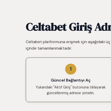
Celtabet Giriş Ad
Celtabet platformuna erişmek için aşağıdaki üç a
içinde tamamlanmaktadır.
1
Güncel Bağlantıyı Aç
Yukarıdaki "Aktif Giriş" butonuna tıklayarak
güncellenmiş adrese yönelin.