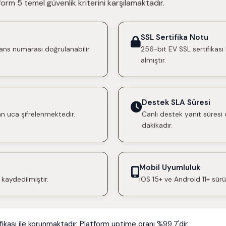
orm 5 temel güvenlik kriterini karşılamaktadır.
SSL Sertifika Notu
sans numarası doğrulanabilir
256-bit EV SSL sertifikası
almıştır.
Destek SLA Süresi
n uca şifrelenmektedir.
Canlı destek yanıt süresi 
dakikadır.
Mobil Uyumluluk
 kaydedilmiştir.
iOS 15+ ve Android 11+ sür
ikası ile korunmaktadır. Platform uptime oranı %99,7'dir.