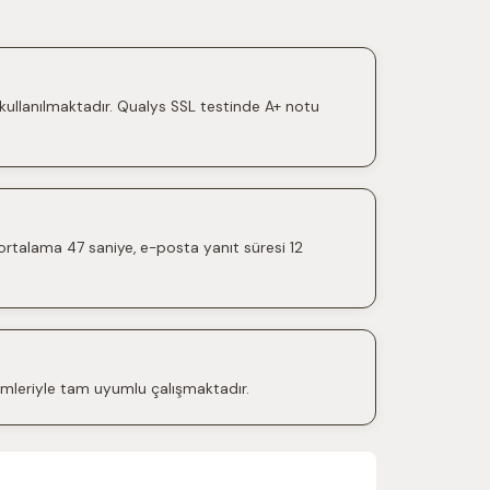
 kullanılmaktadır. Qualys SSL testinde A+ notu
ortalama 47 saniye, e-posta yanıt süresi 12
ümleriyle tam uyumlu çalışmaktadır.