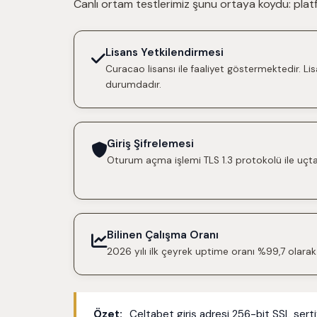
Canlı ortam testlerimiz şunu ortaya koydu: platf
Lisans Yetkilendirmesi
Curacao lisansı ile faaliyet göstermektedir. Li
durumdadır.
Giriş Şifrelemesi
Oturum açma işlemi TLS 1.3 protokolü ile uçta
Bilinen Çalışma Oranı
2026 yılı ilk çeyrek uptime oranı %99,7 olarak
Özet:
Celtabet giriş adresi 256-bit SSL sertif