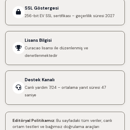
SSL Göstergesi
256-bit EV SSL sertifikası – geçerlilik süresi 2027
Lisans Bilgisi
Curacao lisansı ile düzenlenmiş ve
denetlenmektedir
Destek Kanalı
Canlı yardım 7/24 – ortalama yanıt süresi 47
saniye
Editöryal Politikamız:
Bu sayfadaki tüm veriler, canlı
ortam testleri ve bağımsız doğrulama araçları