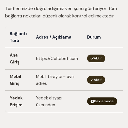
Testlerimizde doğruladığımız veri şunu gösteriyor: tüm
bağlantı noktaları düzenli olarak kontrol edilmektedir.
Bağlantı
Adres / Açıklama
Durum
Türü
Ana
https://Celtabet.com
Aktif
Giriş
Mobil
Mobil tarayıcı – aynı
Aktif
Giriş
adres
Yedek
Yedek altyapı
Beklemede
Erişim
üzerinden