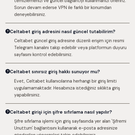
temizlemenizi ve güncel bağlantıyı kullanmanızı öneririz.
Sorun devam ederse VPN ile farklı bir konumdan
deneyebilirsiniz.
Celtabet giriş adresini nasıl güncel tutabilirim?
Celtabet güncel giriş adresine düzenli erişim için resmi
Telegram kanalını takip edebilir veya platformun duyuru
sayfasını kontrol edebilirsiniz.
Celtabet sınırsız giriş hakkı sunuyor mu?
Evet, Celtabet kullanıcılarına herhangi bir giriş limiti
uygulamamaktadır. Hesabınıza istediğiniz sıklıkta giriş
yapabilirsiniz.
Celtabet girişi için şifre sıfırlama nasıl yapılır?
Şifre sıfırlama işlemi için giriş sayfasında yer alan 'Şifremi
Unuttum' bağlantısını kullanarak e-posta adresinize
gönderilen yönergeleri takip edebilirsiniz.