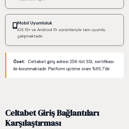
Mobil Uyumluluk
iOS 15+ ve Android 11+ sürümleriyle tam uyumlu
çalışmaktadır.
Özet:
Celtabet giriş adresi 256-bit SSL sertifikası
ile korunmaktadır. Platform uptime oranı %99,7'dir.
Celtabet Giriş Bağlantıları
Karşılaştırması