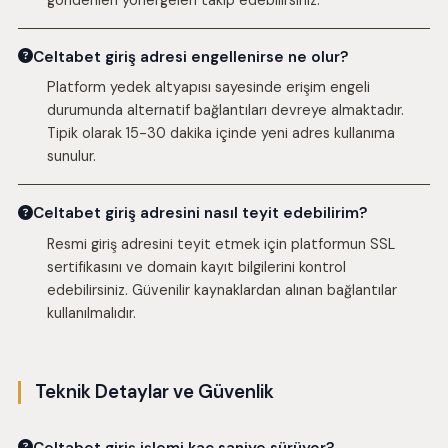
Celtabet giriş adresi engellenirse ne olur?
Platform yedek altyapısı sayesinde erişim engeli
durumunda alternatif bağlantıları devreye almaktadır.
Tipik olarak 15-30 dakika içinde yeni adres kullanıma
sunulur.
Celtabet giriş adresini nasıl teyit edebilirim?
Resmi giriş adresini teyit etmek için platformun SSL
sertifikasını ve domain kayıt bilgilerini kontrol
edebilirsiniz. Güvenilir kaynaklardan alınan bağlantılar
kullanılmalıdır.
Teknik Detaylar ve Güvenlik
Celtabet giriş işlemi kaç saniye sürüyor?