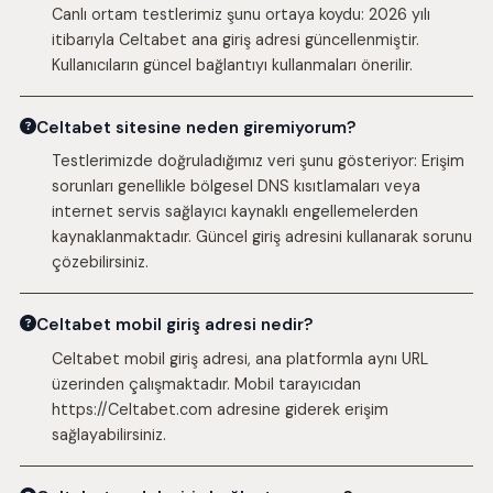
Canlı ortam testlerimiz şunu ortaya koydu: 2026 yılı
itibarıyla Celtabet ana giriş adresi güncellenmiştir.
Kullanıcıların güncel bağlantıyı kullanmaları önerilir.
Celtabet sitesine neden giremiyorum?
Testlerimizde doğruladığımız veri şunu gösteriyor: Erişim
sorunları genellikle bölgesel DNS kısıtlamaları veya
internet servis sağlayıcı kaynaklı engellemelerden
kaynaklanmaktadır. Güncel giriş adresini kullanarak sorunu
çözebilirsiniz.
Celtabet mobil giriş adresi nedir?
Celtabet mobil giriş adresi, ana platformla aynı URL
üzerinden çalışmaktadır. Mobil tarayıcıdan
https://Celtabet.com adresine giderek erişim
sağlayabilirsiniz.