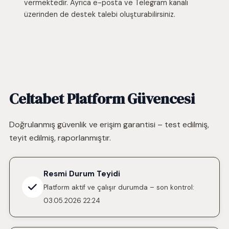
vermektedir. Ayrıca e-posta ve Telegram kanalı
üzerinden de destek talebi oluşturabilirsiniz.
Celtabet Platform Güvencesi
Doğrulanmış güvenlik ve erişim garantisi – test edilmiş,
teyit edilmiş, raporlanmıştır.
Resmi Durum Teyidi
Platform aktif ve çalışır durumda – son kontrol:
03.05.2026 22:24