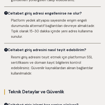
Celtabet giriş adresi engellenirse ne olur?
Platform yedek altyapısı sayesinde erişim engeli
durumunda alternatif bağlantıları devreye almaktadır.
Tipik olarak 15-30 dakika içinde yeni adres kullanıma
sunulur.
Celtabet giriş adresini nasıl teyit edebilirim?
Resmi giriş adresini teyit etmek için platformun SSL
sertifikasını ve domain kayıt bilgilerini kontrol
edebilirsiniz. Güvenilir kaynaklardan alınan bağlantılar
kullanılmalıdır.
Teknik Detaylar ve Güvenlik
Celtabet giriş işlemi kaç saniye sürüyor?