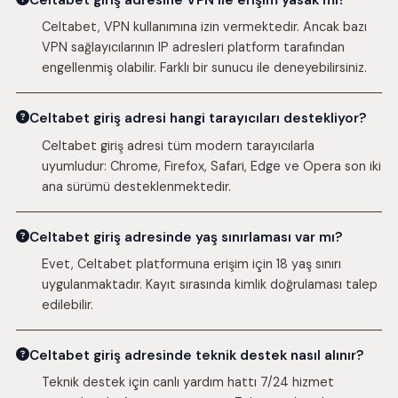
Celtabet, VPN kullanımına izin vermektedir. Ancak bazı
VPN sağlayıcılarının IP adresleri platform tarafından
engellenmiş olabilir. Farklı bir sunucu ile deneyebilirsiniz.
Celtabet giriş adresi hangi tarayıcıları destekliyor?
Celtabet giriş adresi tüm modern tarayıcılarla
uyumludur: Chrome, Firefox, Safari, Edge ve Opera son iki
ana sürümü desteklenmektedir.
Celtabet giriş adresinde yaş sınırlaması var mı?
Evet, Celtabet platformuna erişim için 18 yaş sınırı
uygulanmaktadır. Kayıt sırasında kimlik doğrulaması talep
edilebilir.
Celtabet giriş adresinde teknik destek nasıl alınır?
Teknik destek için canlı yardım hattı 7/24 hizmet