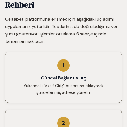
Rehberi
Celtabet platformuna erişmek için aşağıdaki üç adımı
uygulamanız yeterlidir. Testlerimizde doğruladığımız veri
şunu gösteriyor: işlemler ortalama 5 saniye içinde
tamamlanmaktadır.
1
Güncel Bağlantıyı Aç
Yukarıdaki "Aktif Giriş" butonuna tıklayarak
güncellenmiş adrese yönelin.
2