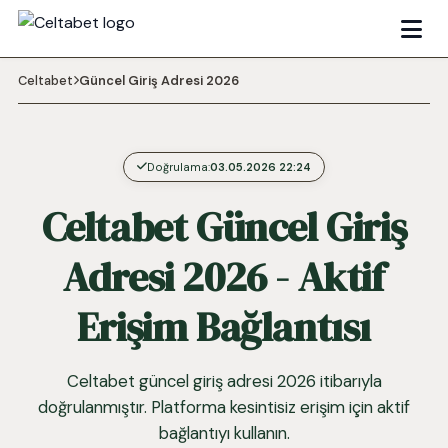
Celtabet
Güncel Giriş Adresi 2026
Doğrulama:
03.05.2026 22:24
Celtabet Güncel Giriş
Adresi 2026 - Aktif
Erişim Bağlantısı
Celtabet güncel giriş adresi 2026 itibarıyla
doğrulanmıştır. Platforma kesintisiz erişim için aktif
bağlantıyı kullanın.