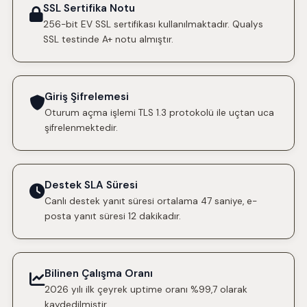
SSL Sertifika Notu
256-bit EV SSL sertifikası kullanılmaktadır. Qualys
SSL testinde A+ notu almıştır.
Giriş Şifrelemesi
Oturum açma işlemi TLS 1.3 protokolü ile uçtan uca
şifrelenmektedir.
Destek SLA Süresi
Canlı destek yanıt süresi ortalama 47 saniye, e-
posta yanıt süresi 12 dakikadır.
Bilinen Çalışma Oranı
2026 yılı ilk çeyrek uptime oranı %99,7 olarak
kaydedilmiştir.