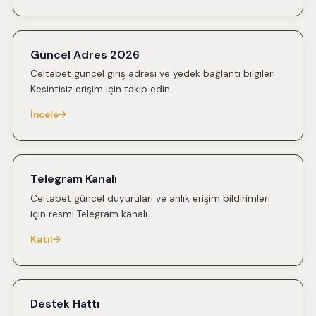
Güncel Adres 2026
Celtabet güncel giriş adresi ve yedek bağlantı bilgileri.
Kesintisiz erişim için takip edin.
İncele
Telegram Kanalı
Celtabet güncel duyuruları ve anlık erişim bildirimleri
için resmi Telegram kanalı.
Katıl
Destek Hattı